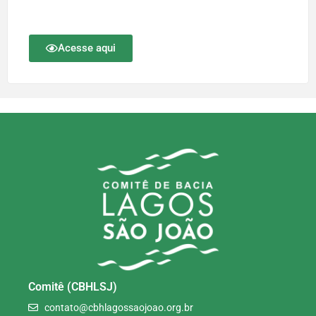
Acesse aqui
Comitê (CBHLSJ)
contato@cbhlagossaojoao.org.br