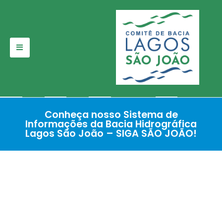
Pular
para
o
conteúdo
Conheça nosso Sistema de
Informações da Bacia Hidrográfica
Lagos São João – SIGA SÃO JOÃO!