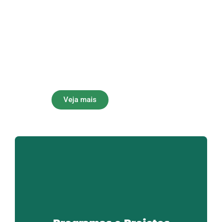
A gestão sustentável, democrática e
participativa dos recursos hídricos é
vital para o planeta. Na Região dos
Lagos e Baixada Litorânea do Estado
do Rio de Janeiro, o Comitê de Bacia
Hidrográfica Lagos São João tem
participação fundamental para a
conservação ambiental.
Veja mais
Programas e Projetos