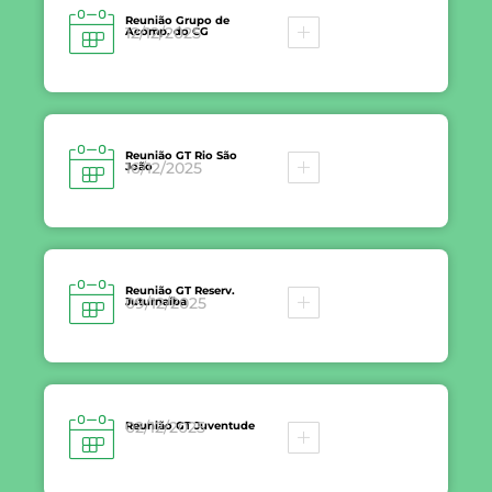
Reunião Grupo de
12/12/2025
Acomp. do CG
Reunião GT Rio São
16/12/2025
João
Reunião GT Reserv.
09/12/2025
Juturnaíba
02/12/2025
Reunião GT Juventude