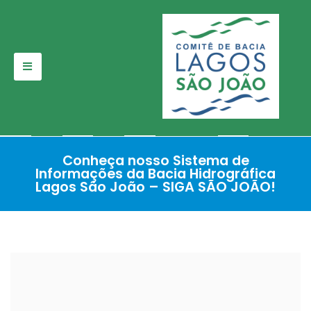
Pular
para
o
conteúdo
Conheça nosso Sistema de
Informações da Bacia Hidrográfica
Lagos São João – SIGA SÃO JOÃO!