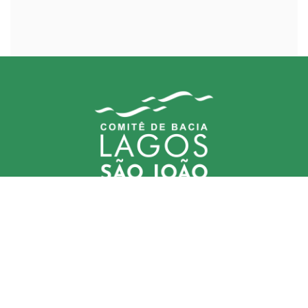
Comitê (CBHLSJ)
contato@cbhlagossaojoao.org.br