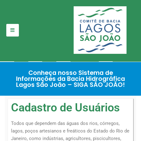
Pular
para
o
conteúdo
Conheça nosso Sistema de
Informações da Bacia Hidrográfica
Lagos São João – SIGA SÃO JOÃO!
Cadastro de Usuários
Todos que dependem das águas dos rios, córregos,
lagos, poços artesianos e freáticos do Estado do Rio de
Janeiro, como indústrias, agricultores, piscicultores,