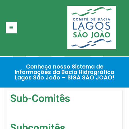
Pular
para
o
conteúdo
Conheça nosso Sistema de
Informações da Bacia Hidrográfica
Lagos São João – SIGA SÃO JOÃO!
Sub-Comitês
Subcomitês