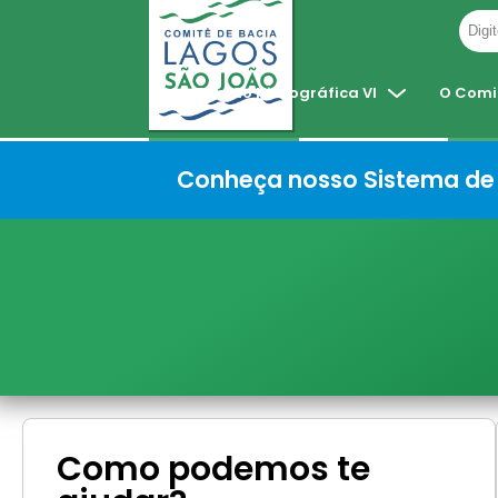
Pular
para
Região Hidrográfica VI
O Comi
o
conteúdo
Conheça nosso Sistema de 
Como podemos te