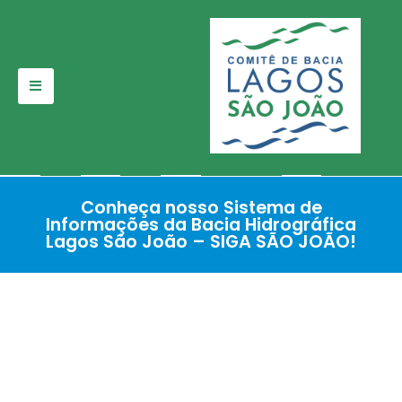
Pular
para
o
conteúdo
Conheça nosso Sistema de
Informações da Bacia Hidrográfica
Lagos São João – SIGA SÃO JOÃO!