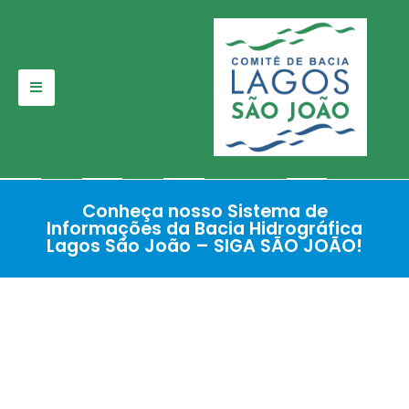
Pular
para
o
conteúdo
Conheça nosso Sistema de
Informações da Bacia Hidrográfica
Lagos São João – SIGA SÃO JOÃO!