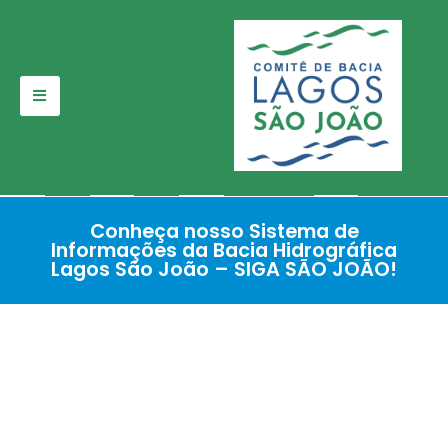
Pular
para
o
conteúdo
Conheça nosso Sistema de
Informações da Bacia Hidrográfica
Lagos São João – SIGA SÃO JOÃO!