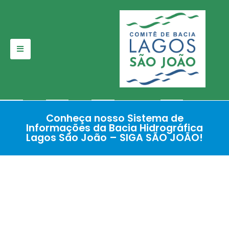
Pular
para
o
conteúdo
Conheça nosso Sistema de
Informações da Bacia Hidrográfica
Lagos São João – SIGA SÃO JOÃO!