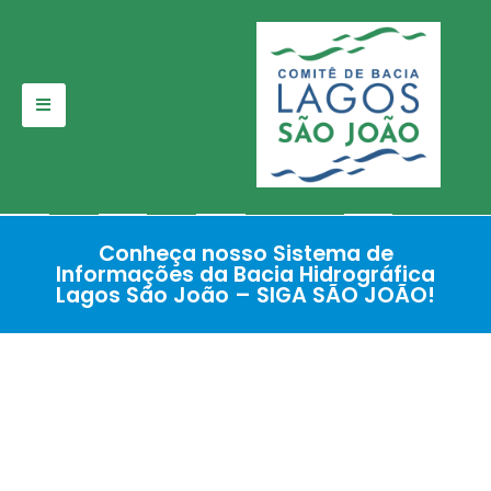
Pular
para
o
conteúdo
Conheça nosso Sistema de
Informações da Bacia Hidrográfica
Lagos São João – SIGA SÃO JOÃO!