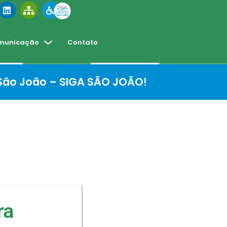
municação
Contato
 São João – SIGA SÃO JOÃO!
ra