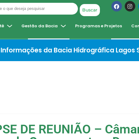
Buscar
tê
Gestão da Bacia
Programas e Projetos
Co
Informações da Bacia Hidrográfica Lagos
SE DE REUNIÃO – Câma