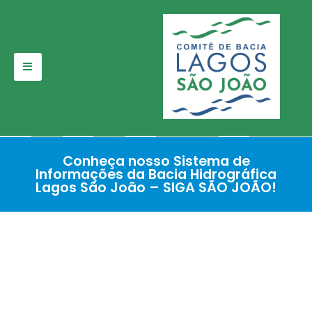
Pular
para
o
conteúdo
Conheça nosso Sistema de
Informações da Bacia Hidrográfica
Lagos São João – SIGA SÃO JOÃO!