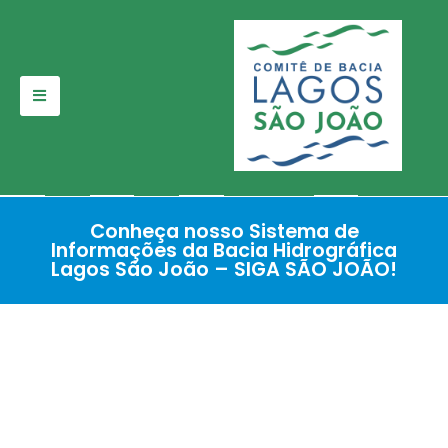
Pular
para
o
conteúdo
Conheça nosso Sistema de
Informações da Bacia Hidrográfica
Lagos São João – SIGA SÃO JOÃO!