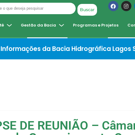
Buscar
tê
Gestão da Bacia
Programas e Projetos
Co
Informações da Bacia Hidrográfica Lagos
SE DE REUNIÃO – Câma