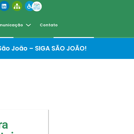
municação
Contato
 São João – SIGA SÃO JOÃO!
ra