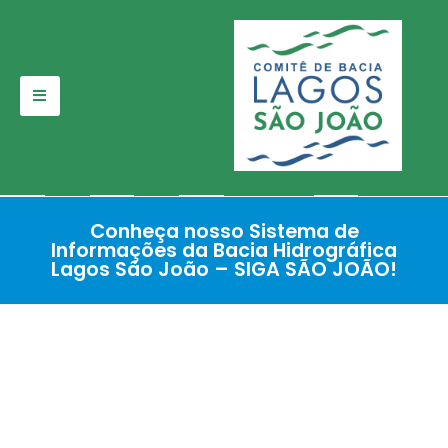
Pular
para
o
conteúdo
Conheça nosso Sistema de
Informações da Bacia Hidrográfica
Lagos São João – SIGA SÃO JOÃO!