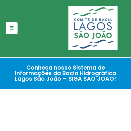
Pular
para
o
conteúdo
Conheça nosso Sistema de
Informações da Bacia Hidrográfica
Lagos São João – SIGA SÃO JOÃO!