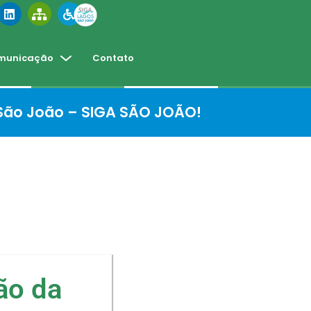
municação
Contato
 São João – SIGA SÃO JOÃO!
ão da