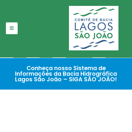
Pular
para
o
conteúdo
Conheça nosso Sistema de
Informações da Bacia Hidrográfica
Lagos São João – SIGA SÃO JOÃO!