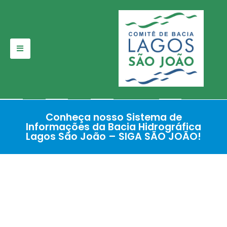
Pular
para
o
conteúdo
Conheça nosso Sistema de
Informações da Bacia Hidrográfica
Lagos São João – SIGA SÃO JOÃO!