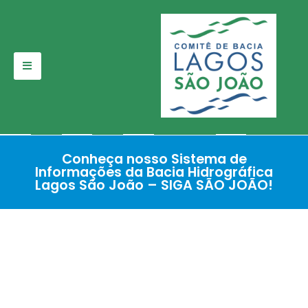
Pular
para
o
conteúdo
Conheça nosso Sistema de
Informações da Bacia Hidrográfica
Lagos São João – SIGA SÃO JOÃO!