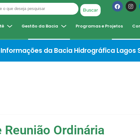
Buscar
tê
Gestão da Bacia
Programas e Projetos
Co
Informações da Bacia Hidrográfica Lagos
e Reunião Ordinária