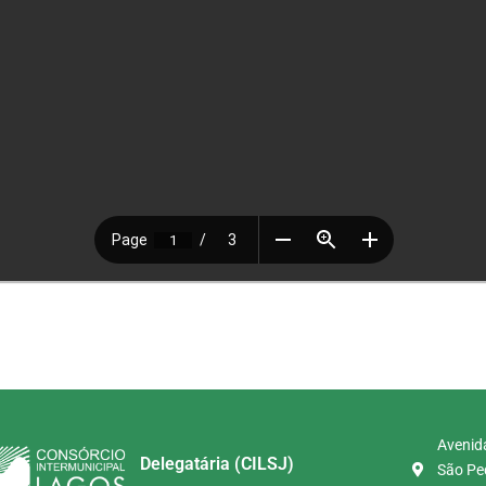
Avenida
Delegatária (CILSJ)
São Ped