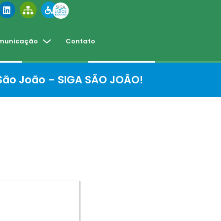
municação
Contato
 São João – SIGA SÃO JOÃO!