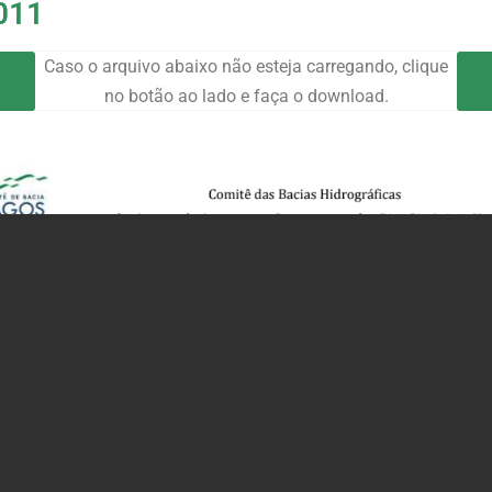
011
Caso o arquivo abaixo não esteja carregando, clique
no botão ao lado e faça o download.