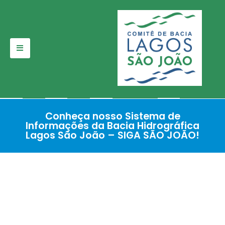
Pular
para
o
conteúdo
Conheça nosso Sistema de
Informações da Bacia Hidrográfica
Lagos São João – SIGA SÃO JOÃO!