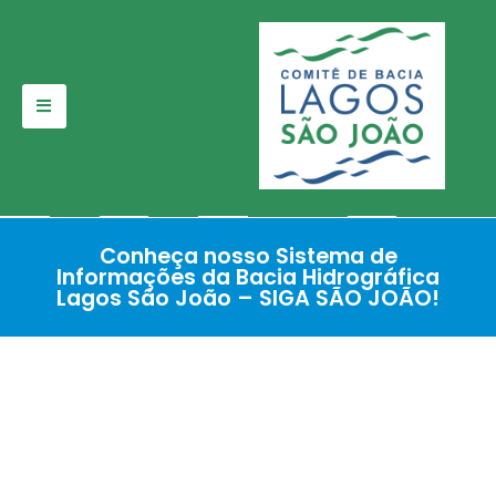
Pular
para
o
conteúdo
Conheça nosso Sistema de
Informações da Bacia Hidrográfica
Lagos São João – SIGA SÃO JOÃO!