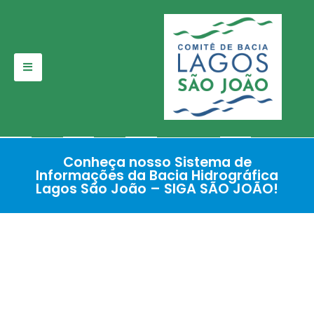
Pular
para
o
conteúdo
Conheça nosso Sistema de
Informações da Bacia Hidrográfica
Lagos São João – SIGA SÃO JOÃO!