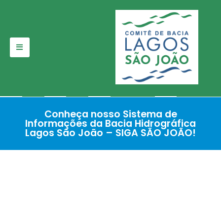
Pular
para
o
conteúdo
Conheça nosso Sistema de
Informações da Bacia Hidrográfica
Lagos São João – SIGA SÃO JOÃO!