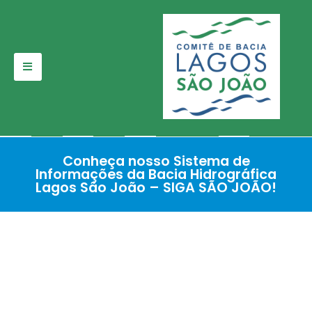
Pular
para
o
conteúdo
Conheça nosso Sistema de
Informações da Bacia Hidrográfica
Lagos São João – SIGA SÃO JOÃO!