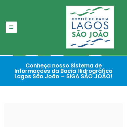
Pular
para
o
conteúdo
Conheça nosso Sistema de
Informações da Bacia Hidrográfica
Lagos São João – SIGA SÃO JOÃO!