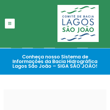
Pular
para
o
conteúdo
Conheça nosso Sistema de
Informações da Bacia Hidrográfica
Lagos São João – SIGA SÃO JOÃO!