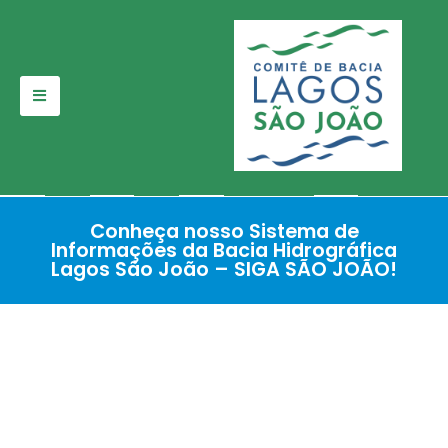
Pular
para
o
conteúdo
Conheça nosso Sistema de
Informações da Bacia Hidrográfica
Lagos São João – SIGA SÃO JOÃO!