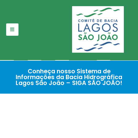
Pular
para
o
conteúdo
Conheça nosso Sistema de
Informações da Bacia Hidrográfica
Lagos São João – SIGA SÃO JOÃO!