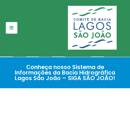
Pular
para
o
conteúdo
Conheça nosso Sistema de
Informações da Bacia Hidrográfica
Lagos São João – SIGA SÃO JOÃO!