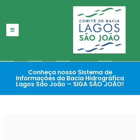
Pular
para
o
conteúdo
Conheça nosso Sistema de
Informações da Bacia Hidrográfica
Lagos São João – SIGA SÃO JOÃO!