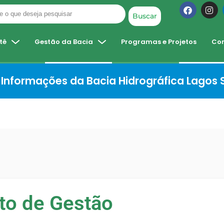
Buscar
tê
Gestão da Bacia
Programas e Projetos
Co
Informações da Bacia Hidrográfica Lagos
to de Gestão