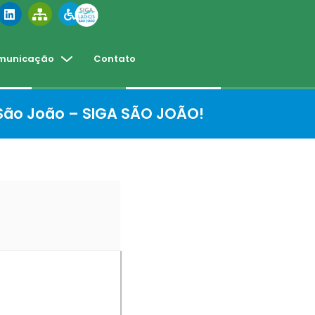
municação
Contato
 São João – SIGA SÃO JOÃO!