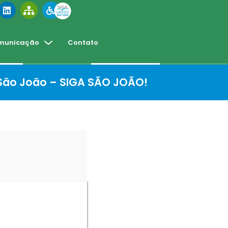
municação
Contato
 São João – SIGA SÃO JOÃO!