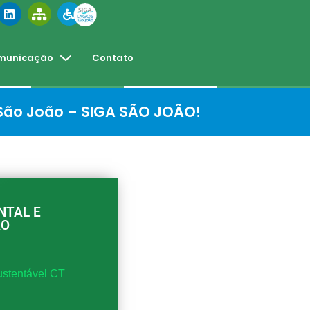
municação
Contato
 São João – SIGA SÃO JOÃO!
NTAL E
ÃO
ustentável CT