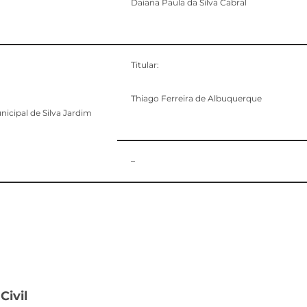
Daiana Paula da Silva Cabral
Titular:
Thiago Ferreira de Albuquerque
nicipal de Silva Jardim
–
Civil