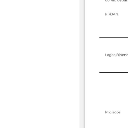
do Rio de Jan
FIRJAN
Lagos Bioene
Prolagos