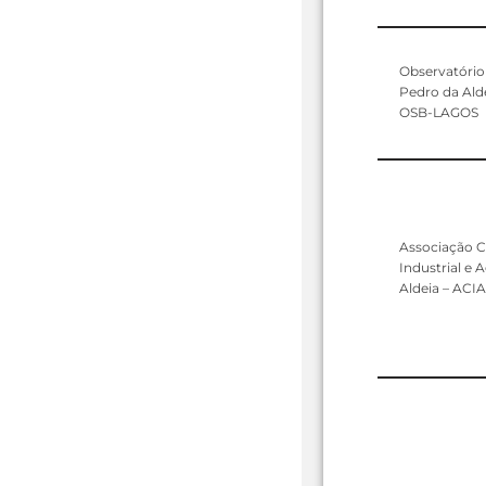
Observatório 
Pedro da Ald
OSB-LAGOS
Associação Co
Industrial e 
Aldeia – ACI