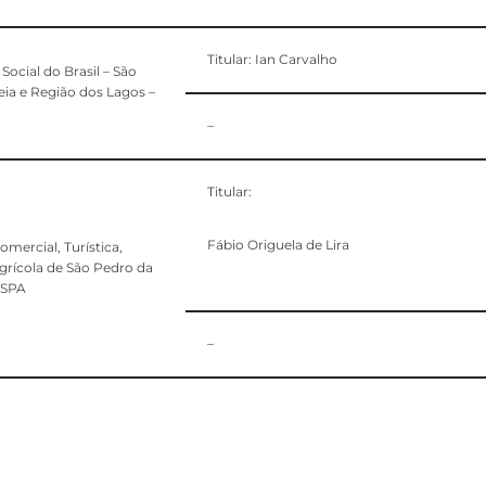
Titular: Ian Carvalho
Social do Brasil – São
eia e Região dos Lagos –
–
Titular:
Fábio Origuela de Lira
mercial, Turística,
Agrícola de São Pedro da
ASPA
–