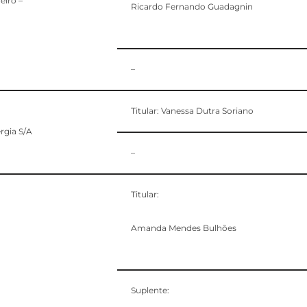
eiro –
Ricardo Fernando Guadagnin
–
Titular: Vanessa Dutra Soriano
rgia S/A
–
Titular:
Amanda Mendes Bulhões
Suplente: