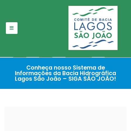
Pular
para
o
conteúdo
Conheça nosso Sistema de
Informações da Bacia Hidrográfica
Lagos São João – SIGA SÃO JOÃO!