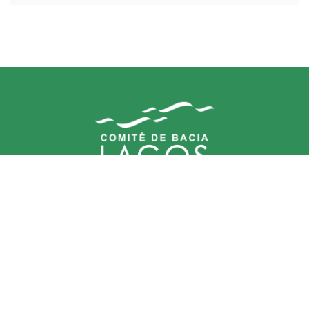
Comitê (CBHLSJ)
contato@cbhlagossaojoao.org.br