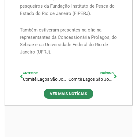
pesqueiros da Fundação Instituto de Pesca do
Estado do Rio de Janeiro (FIPERJ).
Também estiveram presentes na oficina
representantes da Concessionária Prolagos, do
Sebrae e da Universidade Federal do Rio de
Janeiro (UFRJ).
ANTERIOR
PRÓXIMO
Comitê Lagos São João promove nova visita técnica aos alunos do Curso de Gestão de Recursos
Comitê Lagos São João apresenta “case” de recuperação da Lagoa de Araruama em evento Nacional de Qualidade Ambiental
VER MAIS NOTÍCIAS