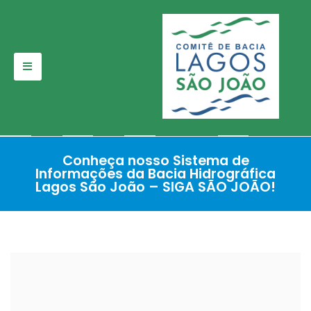
Pular
para
o
conteúdo
Conheça nosso Sistema de
Informações da Bacia Hidrográfica
Lagos São João – SIGA SÃO JOÃO!