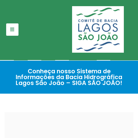
Pular
para
o
conteúdo
Conheça nosso Sistema de
Informações da Bacia Hidrográfica
Lagos São João – SIGA SÃO JOÃO!