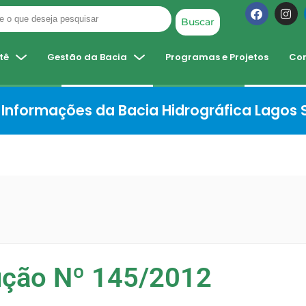
Buscar
tê
Gestão da Bacia
Programas e Projetos
Co
Informações da Bacia Hidrográfica Lagos
ução Nº 145/2012