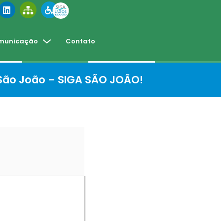
municação
Contato
 São João – SIGA SÃO JOÃO!