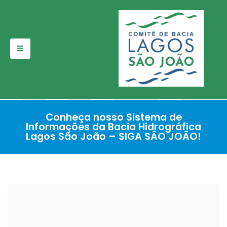
Pular
para
o
conteúdo
Conheça nosso Sistema de
Informações da Bacia Hidrográfica
Lagos São João – SIGA SÃO JOÃO!