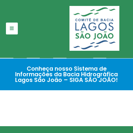
Pular
para
o
conteúdo
Conheça nosso Sistema de
Informações da Bacia Hidrográfica
Lagos São João – SIGA SÃO JOÃO!