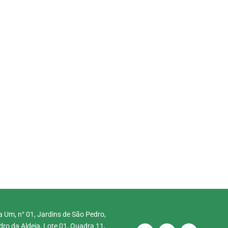
 Um, n° 01, Jardins de São Pedro,
ro da Aldeia, Lote 01, Quadra 11,