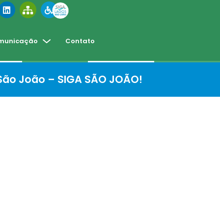
municação
Contato
 São João – SIGA SÃO JOÃO!