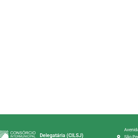
Avenida
Delegatária (CILSJ)
São Ped