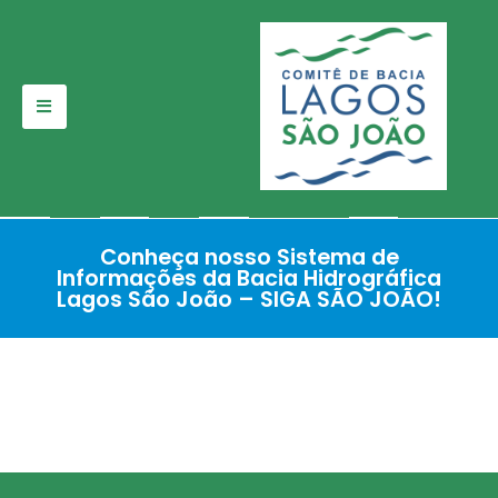
Pular
para
o
conteúdo
Conheça nosso Sistema de
Informações da Bacia Hidrográfica
Lagos São João – SIGA SÃO JOÃO!