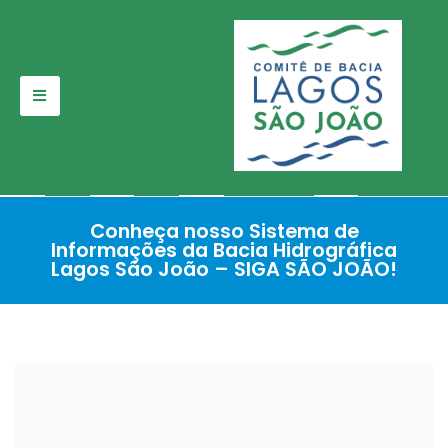
Pular
para
o
conteúdo
Conheça nosso Sistema de
Informações da Bacia Hidrográfica
Lagos São João – SIGA SÃO JOÃO!