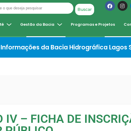
Buscar
tê
Gestão da Bacia
Programas e Projetos
Co
Informações da Bacia Hidrográfica Lagos
 IV – FICHA DE INSCRIÇ
 PÚBLICO