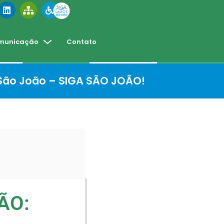
municação
Contato
 São João – SIGA SÃO JOÃO!
ÃO: