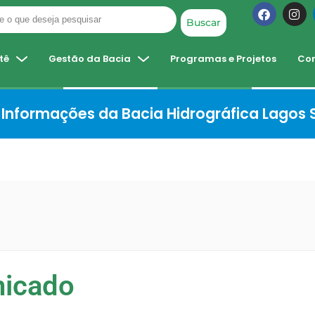
Buscar
tê
Gestão da Bacia
Programas e Projetos
Co
Informações da Bacia Hidrográfica Lagos
icado