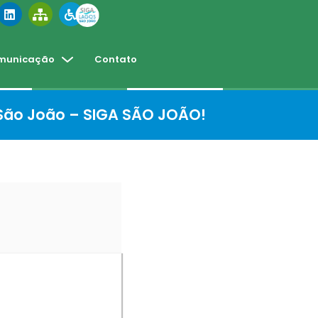
municação
Contato
 São João – SIGA SÃO JOÃO!