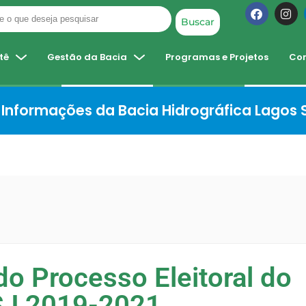
Buscar
tê
Gestão da Bacia
Programas e Projetos
Co
Informações da Bacia Hidrográfica Lagos
 do Processo Eleitoral do
J 2019-2021