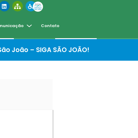
municação
Contato
 São João – SIGA SÃO JOÃO!