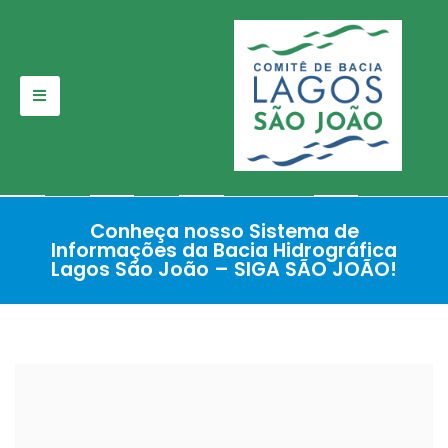
Pular
para
o
conteúdo
Conheça nosso Sistema de
Informações da Bacia Hidrográfica
Lagos São João – SIGA SÃO JOÃO!